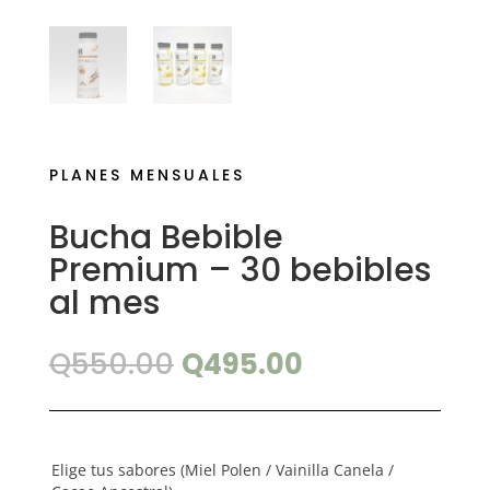
PLANES MENSUALES
Bucha Bebible
Premium – 30 bebibles
al mes
El
El
Q
550.00
Q
495.00
precio
precio
original
actual
era:
es:
Q550.00.
Q495.00.
Elige tus sabores (Miel Polen / Vainilla Canela /