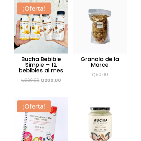
¡Oferta!
Bucha Bebible
Granola de la
Simple – 12
Marce
bebibles al mes
Q
90.00
El
El
Q
220.00
Q
200.00
precio
precio
original
actual
era:
es:
¡Oferta!
Q220.00.
Q200.00.