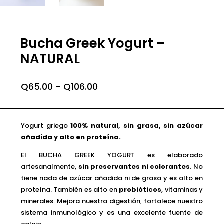
Bucha Greek Yogurt –
NATURAL
Rango
Q
65.00
-
Q
106.00
de
precios:
desde
Q65.00
Yogurt griego
100% natural, sin grasa, sin azúcar
hasta
añadida y alto en proteína.
Q106.00
El BUCHA GREEK YOGURT es elaborado
artesanalmente,
sin preservantes ni colorantes
. No
tiene nada de azúcar añadida ni de grasa y es alto en
proteína. También es alto en
probióticos
, vitaminas y
minerales. Mejora nuestra digestión, fortalece nuestro
sistema inmunológico y es una excelente fuente de